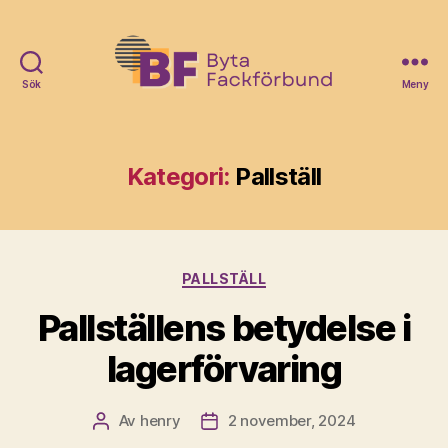
Sök
Meny
Byta
Fack
Förbund
Kategori:
Pallställ
Kategorier
PALLSTÄLL
Pallställens betydelse i
lagerförvaring
Av
henry
2 november, 2024
Inläggsförfattare
Inläggsdatum