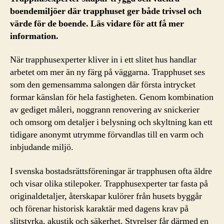
boendemiljöer där trapphuset ger både trivsel och
värde för de boende. Läs vidare för att få mer
information.
När trapphusexperter kliver in i ett slitet hus handlar
arbetet om mer än ny färg på väggarna. Trapphuset ses
som den gemensamma salongen där första intrycket
formar känslan för hela fastigheten. Genom kombination
av gediget måleri, noggrann renovering av snickerier
och omsorg om detaljer i belysning och skyltning kan ett
tidigare anonymt utrymme förvandlas till en varm och
inbjudande miljö.
I svenska bostadsrättsföreningar är trapphusen ofta äldre
och visar olika stilepoker. Trapphusexperter tar fasta på
originaldetaljer, återskapar kulörer från husets byggår
och förenar historisk karaktär med dagens krav på
slitstyrka, akustik och säkerhet. Styrelser får därmed en