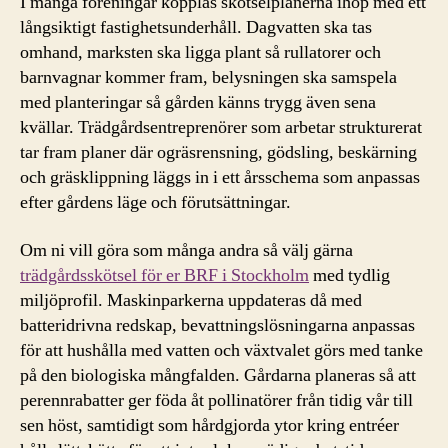
I många föreningar kopplas skötselplanerna ihop med ett
långsiktigt fastighetsunderhåll. Dagvatten ska tas
omhand, marksten ska ligga plant så rullatorer och
barnvagnar kommer fram, belysningen ska samspela
med planteringar så gården känns trygg även sena
kvällar. Trädgårdsentreprenörer som arbetar strukturerat
tar fram planer där ogräsrensning, gödsling, beskärning
och gräsklippning läggs in i ett årsschema som anpassas
efter gårdens läge och förutsättningar.
Om ni vill göra som många andra så välj gärna
trädgårdsskötsel för er BRF i Stockholm
med tydlig
miljöprofil. Maskinparkerna uppdateras då med
batteridrivna redskap, bevattningslösningarna anpassas
för att hushålla med vatten och växtvalet görs med tanke
på den biologiska mångfalden. Gårdarna planeras så att
perennrabatter ger föda åt pollinatörer från tidig vår till
sen höst, samtidigt som hårdgjorda ytor kring entréer