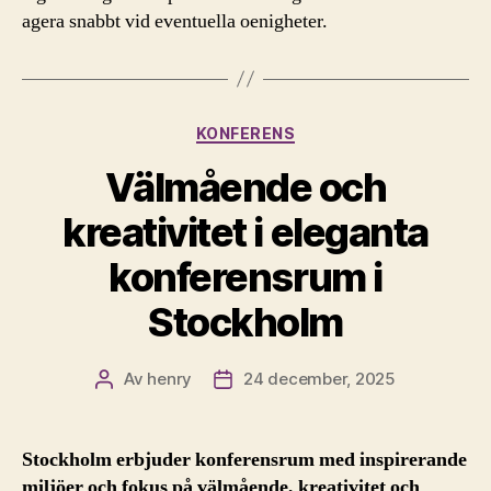
agera snabbt vid eventuella oenigheter.
Kategorier
KONFERENS
Välmående och
kreativitet i eleganta
konferensrum i
Stockholm
Av
henry
24 december, 2025
Inläggsförfattare
Inläggsdatum
Stockholm erbjuder konferensrum med inspirerande
miljöer och fokus på välmående, kreativitet och