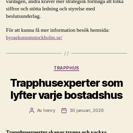
vardagen, andra kräver mer strategisk förmåga att tolka
siffror och stötta ledning och styrelse med
beslutsunderlag.
För att kunna få mer information besök hemsida:
hyraekonomstockholm.se/
Kategorier
TRAPPHUS
Trapphusexperter som
lyfter varje bostadshus
Av
henry
30 januari, 2026
Inläggsförfattare
Inläggsdatum
Trapphusexperter skapar trygga och vackra