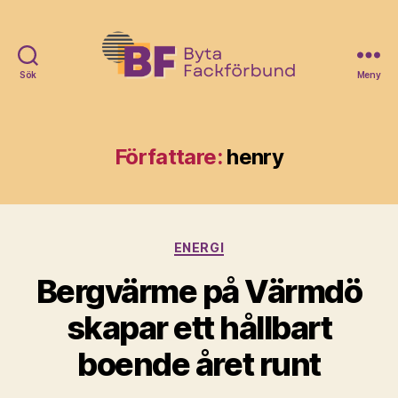
Sök
Meny
Byta
Fack
Förbund
Författare:
henry
Kategorier
ENERGI
Bergvärme på Värmdö
skapar ett hållbart
boende året runt