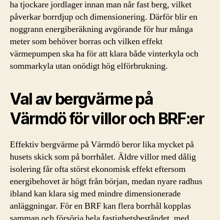
ha tjockare jordlager innan man når fast berg, vilket
påverkar borrdjup och dimensionering. Därför blir en
noggrann energiberäkning avgörande för hur många
meter som behöver borras och vilken effekt
värmepumpen ska ha för att klara både vinterkyla och
sommarkyla utan onödigt hög elförbrukning.
Val av bergvärme på
Värmdö för villor och BRF:er
Effektiv bergvärme på Värmdö beror lika mycket på
husets skick som på borrhålet. Äldre villor med dålig
isolering får ofta störst ekonomisk effekt eftersom
energibehovet är högt från början, medan nyare radhus
ibland kan klara sig med mindre dimensionerade
anläggningar. För en BRF kan flera borrhål kopplas
samman och försörja hela fastighetsbeståndet, med