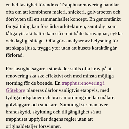
en hel fastighet förändras. Trapphusrenovering handlar
ofta om att kombinera måleri, snickeri, golvarbeten och
dörrbyten till ett sammanhållet koncept. En genomtänkt
färgsättning kan förstärka arkitekturen, samtidigt som
tåliga ytskikt bättre kan stå emot både barnvagnar, cyklar
och dagligt slitage. Ofta görs analyser av belysning för
att skapa ljusa, trygga ytor utan att husets karaktär går
förlorad.
För fastighetsägare i storstäder ställs ofta krav på att
renovering ska ske effektivt och med minsta möjliga
störning för de boende. En
trapphusrenovering i
Göteborg
planeras därför vanligtvis etappvis, med
tydliga tidsplaner och bra samordning mellan målare,
golvläggare och snickare. Samtidigt ser man över
brandskydd, skyltning och tillgänglighet så att
trapphuset uppfyller dagens regler utan att
originaldetaljer försvinner.