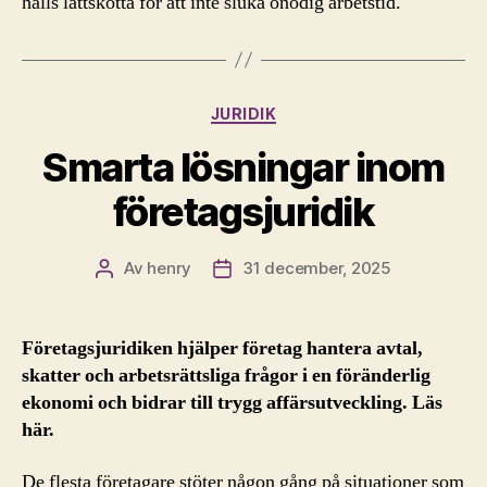
hålls lättskötta för att inte sluka onödig arbetstid.
Kategorier
JURIDIK
Smarta lösningar inom
företagsjuridik
Av
henry
31 december, 2025
Inläggsförfattare
Inläggsdatum
Företagsjuridiken hjälper företag hantera avtal,
skatter och arbetsrättsliga frågor i en föränderlig
ekonomi och bidrar till trygg affärsutveckling. Läs
här.
De flesta företagare stöter någon gång på situationer som