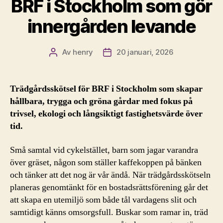
BRF i Stockholm som gör
innergården levande
Av
henry
20 januari, 2026
Inläggsförfattare
Inläggsdatum
Trädgårdsskötsel för BRF i Stockholm som skapar
hållbara, trygga och gröna gårdar med fokus på
trivsel, ekologi och långsiktigt fastighetsvärde över
tid.
Små samtal vid cykelstället, barn som jagar varandra
över gräset, någon som ställer kaffekoppen på bänken
och tänker att det nog är vår ändå. När trädgårdsskötseln
planeras genomtänkt för en bostadsrättsförening går det
att skapa en utemiljö som både tål vardagens slit och
samtidigt känns omsorgsfull. Buskar som ramar in, träd