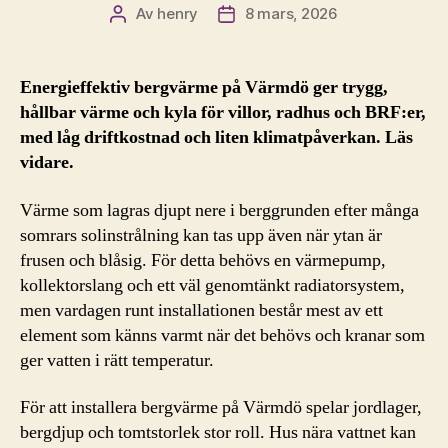
Av
henry
8 mars, 2026
Inläggsförfattare
Inläggsdatum
Energieffektiv bergvärme på Värmdö ger trygg,
hållbar värme och kyla för villor, radhus och BRF:er,
med låg driftkostnad och liten klimatpåverkan. Läs
vidare.
Värme som lagras djupt nere i berggrunden efter många
somrars solinstrålning kan tas upp även när ytan är
frusen och blåsig. För detta behövs en värmepump,
kollektorslang och ett väl genomtänkt radiatorsystem,
men vardagen runt installationen består mest av ett
element som känns varmt när det behövs och kranar som
ger vatten i rätt temperatur.
För att installera bergvärme på Värmdö spelar jordlager,
bergdjup och tomtstorlek stor roll. Hus nära vattnet kan