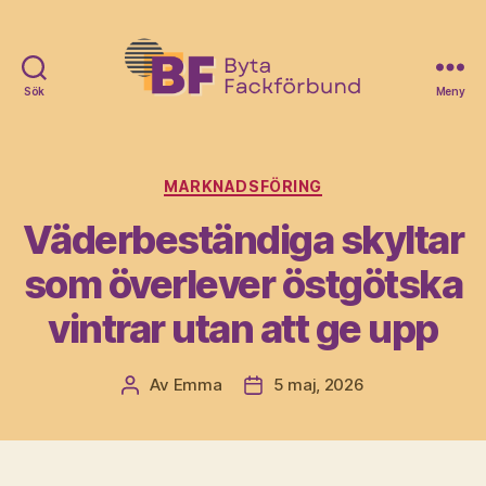
Sök
Meny
Byta
Fack
Förbund
Kategorier
MARKNADSFÖRING
Väderbeständiga skyltar
som överlever östgötska
vintrar utan att ge upp
Av
Emma
5 maj, 2026
Inläggsförfattare
Inläggsdatum