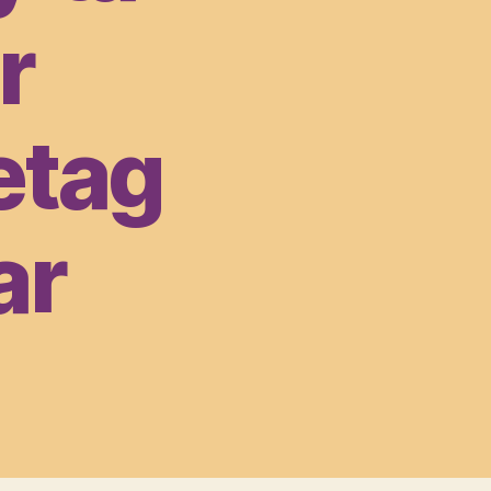
r
etag
ar