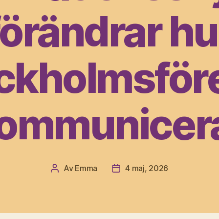
förändrar hu
ckholmsför
ommunicer
Av
Emma
4 maj, 2026
Inläggsförfattare
Inläggsdatum