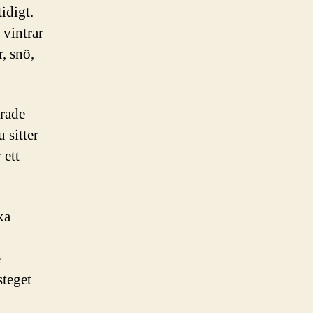
idigt.
 vintrar
, snö,
rade
 sitter
 ett
ka
e
steget