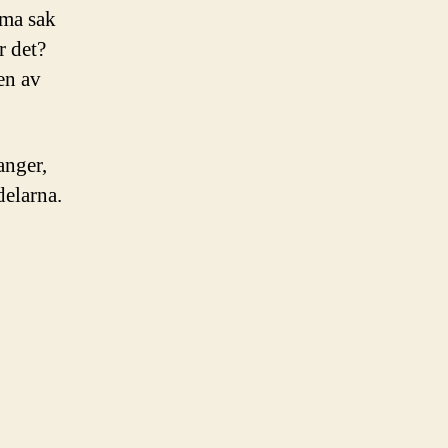
mma sak
r det?
en av
anger,
delarna.