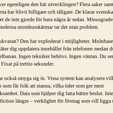
ver egentligen den här utvecklingen? Flera saker samt
a har blivit billigare och tåligare. De klarar svenska
ket de inte gjorde för bara några år sedan. Minusgrader
moderna utomhusskärmar tar det utan problem.
kvaran? Den har exploderat i möjligheter. Molnbase
låter dig uppdatera innehållet från telefonen medan du
elbanan. Ingen tekniker behövs. Ingen väntan. Du ser
 Fixat på trettio sekunder.
ar också smyga sig in. Vissa system kan analysera vil
 som får folk att stanna, vilka tider som ger mest
samhet. Data som hjälper dig fatta bättre beslut. Int
fiction längre – verklighet för företag som vill ligga 