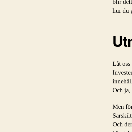
blir de
hur du 
Ut
Låt oss 
Invester
innehål
Och ja,
Men för
Särskil
Och den