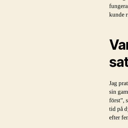
fungera
kunde r
Va
sat
Jag pra
sin gaml
först”,
tid på 
efter fe