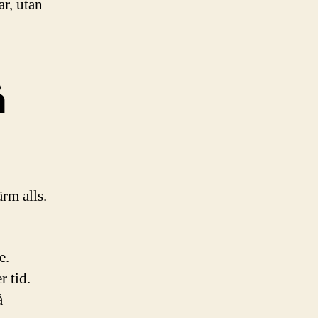
ar, utan
å
rm alls.
e.
r tid.
å