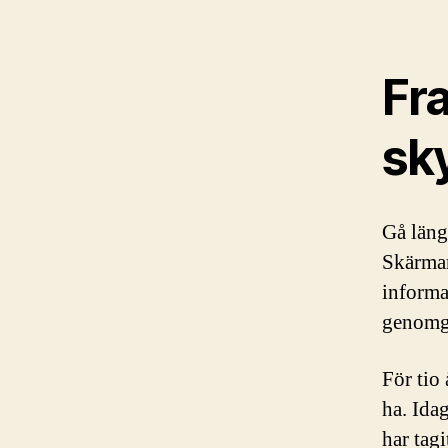
Fra
sky
Gå läng
Skärmar
informa
genomgå
För tio
ha. Ida
har tagi