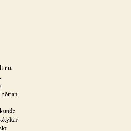
lt nu.
,
r
 början.
 kunde
sskyltar
skt