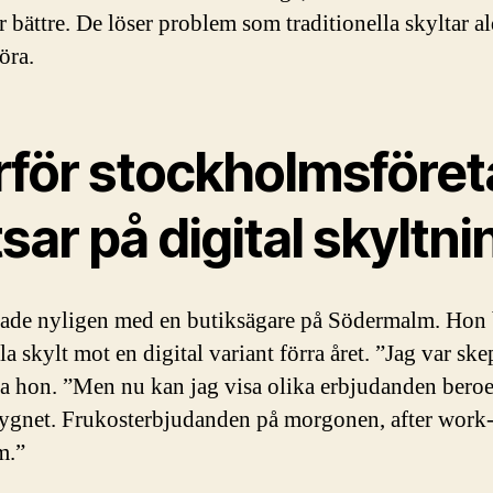
r bättre. De löser problem som traditionella skyltar al
öra.
rför stockholmsföret
sar på digital skyltni
tade nyligen med en butiksägare på Södermalm. Hon 
a skylt mot en digital variant förra året. ”Jag var ske
 sa hon. ”Men nu kan jag visa olika erbjudanden bero
dygnet. Frukosterbjudanden på morgonen, after work-
m.”