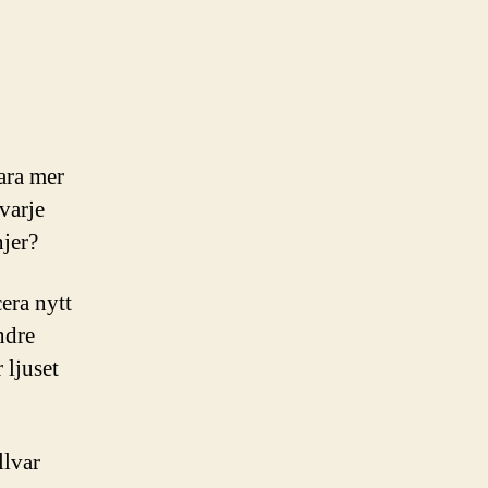
ara mer
varje
njer?
era nytt
ndre
 ljuset
llvar