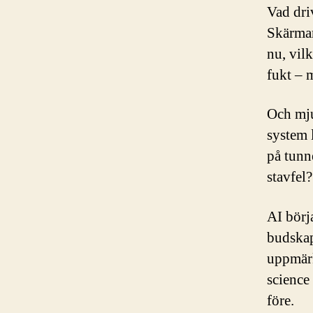
Vad dri
Skärmarn
nu, vil
fukt – 
Och mju
system 
på tunn
stavfel?
AI börj
budskap
uppmärk
science 
före.