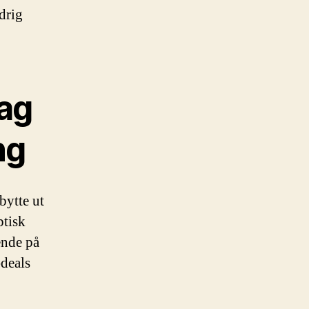
drig
ag
ng
bytte ut
ptisk
ende på
deals