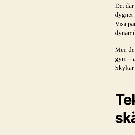
Det där 
dygnet 
Visa pa
dynamik
Men det
gym – a
Skyltar
Te
sk