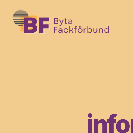
Byta
Fack
Förbund
inf