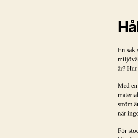
Hål
En sak 
miljövä
år? Hur
Med en 
materia
ström ä
när inge
För stoc