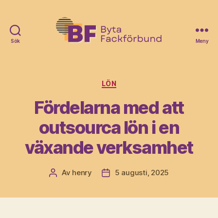
Sök
Meny
Byta
Fack
Förbund
Kategorier
LÖN
Fördelarna med att
outsourca lön i en
växande verksamhet
Av
henry
5 augusti, 2025
Inläggsförfattare
Inläggsdatum