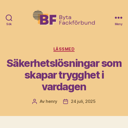
Sök
Meny
Byta
Fack
Förbund
Kategorier
LÅSSMED
Säkerhetslösningar som
skapar trygghet i
vardagen
Av
henry
24 juli, 2025
Inläggsförfattare
Inläggsdatum